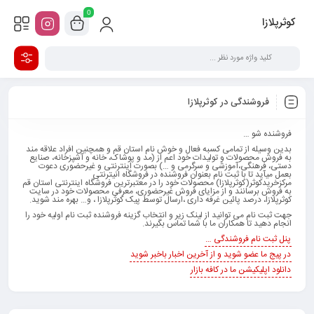
0
کوثرپلازا
فروشندگی در کوثرپلازا
فروشنده شو …
بدین وسیله از تمامی کسبه فعال و خوش نام استان قم و همچنین افراد علاقه مند
به فروش محصولات و تولیدات خود اعم از (مد و پوشاک، خانه و آشپزخانه، صنایع
دستی، فرهنگی،آموزشی و سرگرمی و …) بصورت اینترنتی و غیرحضوری دعوت
بعمل می­آید تا با ثبت نام بعنوان فروشنده در فروشگاه انیترنتی
مرکزخریدکوثر(کوثرپلازا) محصولات خود را در معتبرترین فروشگاه اینترنتی استان قم
به فروش برسانند و از مزایای فروش غیرحضوری، معرفی محصولات خود در سایت
کوثرپلازا، درصد پائین غرفه داری ،ارسال توسط پیک کوثرپلازا ، و… بهره ­مند شوید.
جهت ثبت نام می توانید از لینک زیر و انتخاب گزینه فروشنده ثبت نام اولیه خود را
انجام دهید تا همکاران ما با شما تماس بگیرند.
پنل ثبت نام فروشندگی …
در پیج ما عضو شوید و از آخرین اخبار باخبر شوید
دانلود اپلیکیشن ما در کافه بازار