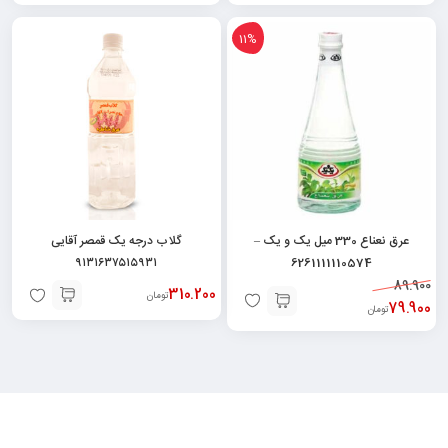
11%
عرق نعناع 330 میل یک و یک –
گلاب درجه یک قمصر آقایی
۹۱۳۱۶۳۷۵۱۵۹۳۱
6261111110574
89.900
310.200
تومان
79.900
تومان