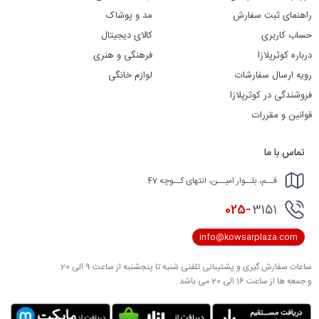
راهنمای ثبت سفارش
مد و پوشاک
حساب کاربری
کالای دیجیتال
درباره کوثرپلازا
فرهنگی و هنری
رویه ارسال سفارشات
لوازم خانگی
فروشندگی در کوثرپلازا
قوانین و مقررات
تماس با ما
قــم، بلــوار امیــن، انتهای کــوچه 47
025-
3151
info@kowsarplaza.com
ساعات سفارش گیری و پشتیبانی تلفنی شنبه تا پنجشنبه از ساعت 9 الی 20
و جمعه ها از ساعت 16 الی 20 می باشد .