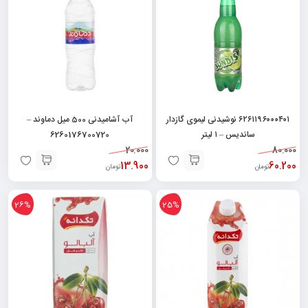
۶۲۶۱۱۹۶۰۰۰۴۰۱ نوشیدنی لیموی گازدار
آب آشامیدنی 500 میل دماوند –
ساندیس – ۱ لیتر
6260176700720
20.000
80.000
13.900
60.200
تومان
تومان
26%
25%