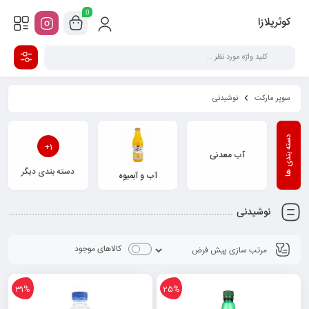
0
کوثرپلازا
سوپر مارکت
نوشیدنی
1+
آب معدنی
دسته بندی دیگر
آب و آبمیوه
نوشیدنی
کالاهای موجود
31%
25%