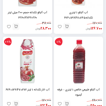
آب آلبالو 1 لیتری
آب آلبالو تکدانه حجم ۲۰۰ میلی لیتر
تکدانه6260138470265
۶۲۶۰۱۳۸۴۲۰۲۶۰
38.000
170.000
28.300
126.700
تومان
تومان
28%
11%
آب آلبالو طبیعی خالص 1 لیتری – غرفه
آب انار تکدانه 1 لیتر 6260138470272
آبمیوه
170.000
280.000
122.400
250.000