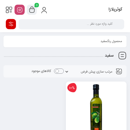
0
کوثرپلازا
محصول رنگسفید
سفید
کالاهای موجود
10%