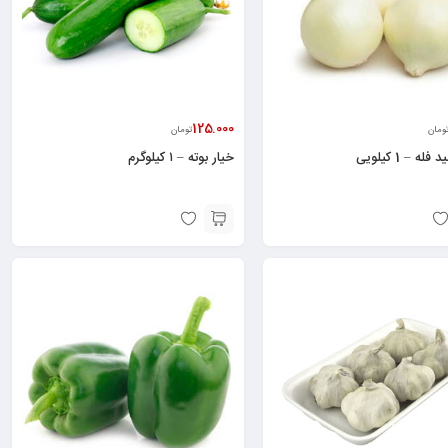
125.000
ومان
تومان
له – 1 کیلویی
خیار بوته – ۱ کیلوگرم