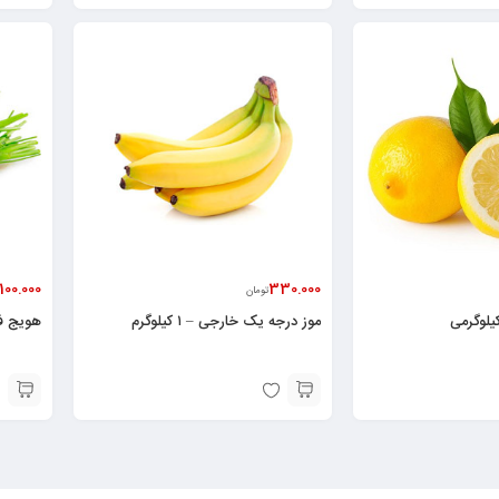
100.000
330.000
تومان
یلوگرمی
موز درجه یک خارجی – ۱ کیلوگرم
هویج فله – ۱