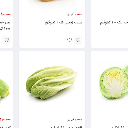
بیسکویت جعبه ای موزی 800 گرم ارم –
بیسکویت جعبه ای هل و کنجد 800 گرم ارم –
6260066600048
80.000
90.000
تومان
323.400
399.000
تومان
 – ۱ کیلوگرم
سیب زمینی فله ۱ کیلوگرم
1000 گرم
110.000
60.000
تومان
گرم
کاهو رسمی ۱ کیلو گرم
کدو خورشتی –