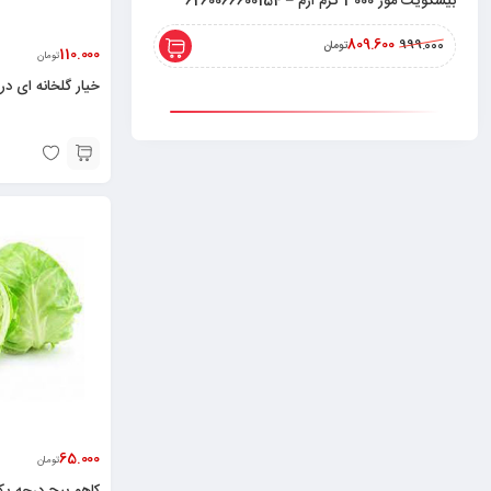
ویفر پرتقال 850 گرم ارم – 6260066600932
6260066600024
363.900
449.600
تومان
110.000
تومان
282.800
349.000
تومان
خیار گلخانه ای درجه یک
65.000
تومان
کاهو پیچ درجه یک ۱ کیلو