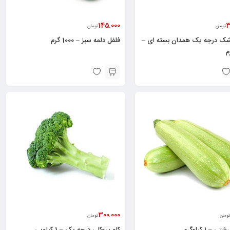
145.000
3
تومان
تومان
سیر خشک درجه یک همدان بسته ای –
فلفل دلمه سبز – 1000 گرم
300.000
تومان
تومان
 ۱ کیلوگرم
کلم بروکلی درجه یک – 1 کیلویی