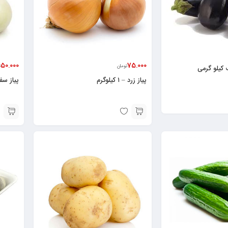
50.000
75.000
تومان
ت
 کیلو گرمی
پیاز زرد – ۱ کیلوگرم
پیاز سفید ف