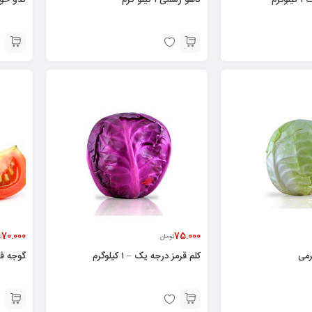
70.000
75.000
تومان
ت
کلم قرمز درجه یک – ۱ کیلوگرم
گوجه فرنگی – 