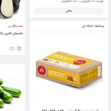
قيمت:
—
50.000تومان
380.000تومان
صافی
پیشنهاد لحظه ای
120.000
تومان
بادمجان لامپی یک