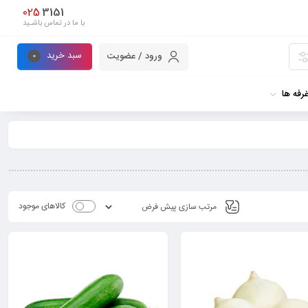
025
3151
با ما در تماس باشـید
سبد خرید
ورود / عضویت
0
رفه ها
کالاهای موجود