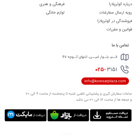
درباره کوثرپلازا
فرهنگی و هنری
رویه ارسال سفارشات
لوازم خانگی
فروشندگی در کوثرپلازا
قوانین و مقررات
تماس با ما
قــم، بلــوار امیــن، انتهای کــوچه 47
025-
3151
info@kowsarplaza.com
ساعات سفارش گیری و پشتیبانی تلفنی شنبه تا پنجشنبه از ساعت 9 الی 20
و جمعه ها از ساعت 16 الی 20 می باشد .