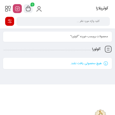
0
کوثرپلازا
محصولات برچسب خورده “آلوئورا”
آلوئورا
هیچ محصولی یافت نشد.