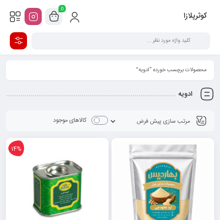
0
کوثرپلازا
محصولات برچسب خورده “ادویه”
ادویه
کالاهای موجود
14%