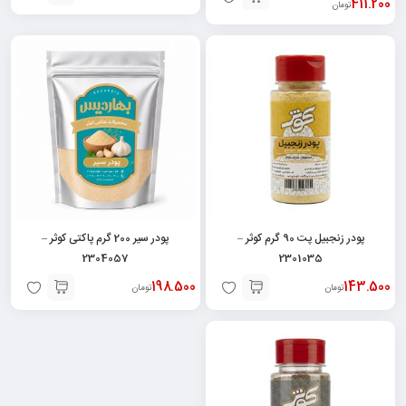
411.200
تومان
پودر زنجبیل پت 90 گرم کوثر –
پودر سیر 200 گرم پاکتی کوثر –
2304057
2301035
198.500
143.500
تومان
تومان