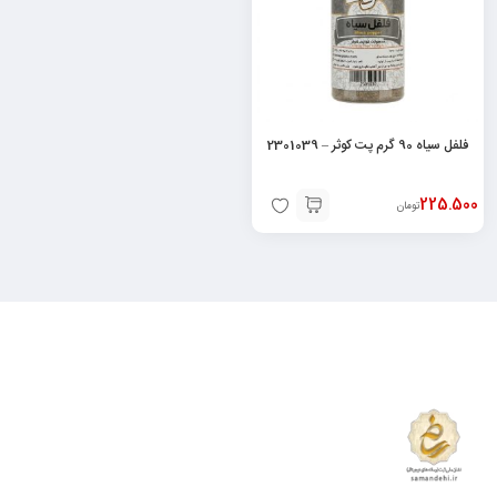
فلفل سیاه 90 گرم پت کوثر – 2301039
225.500
تومان