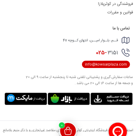
فروشندگی در کوثرپلازا
قوانین و مقررات
تماس با ما
قــم، بلــوار امیــن، انتهای کــوچه 47
025-
3151
info@kowsarplaza.com
ساعات سفارش گیری و پشتیبانی تلفنی شنبه تا پنجشنبه از ساعت 9 الی 20
و جمعه ها از ساعت 16 الی 20 می باشد .
0
استفاده از مطالب فروشگاه اینترنتی کوثرپلازا فقط برای مقاصد غیرتجاری و با ذکر منبع بلامانع