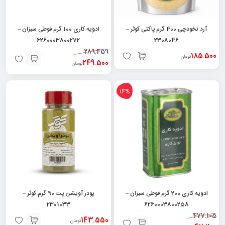
آرد نخودچی 400 گرم پاکتی کوثر –
ادویه کاری 100 گرم قوطی سبزان –
6260003800272
2308046
289.459
185.500
تومان
249.500
تومان
14%
ادویه کاری 200 گرم قوطی سبزان –
پودر آویشن پت 90 گرم کوثر –
2301033
6260003800258
477.105
143.550
تومان