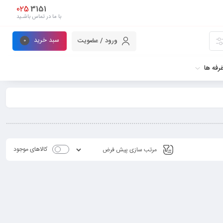
025
3151
با ما در تماس باشـید
سبد خرید
ورود / عضویت
0
رفه ها
کالاهای موجود