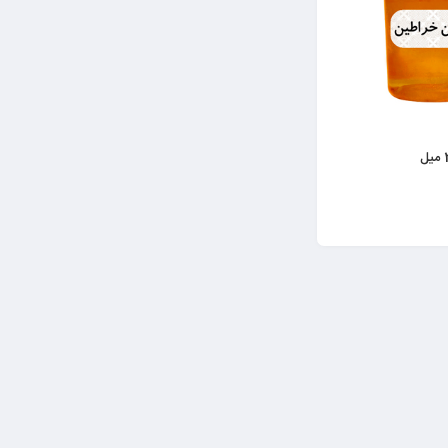
ج عبداله –
پشمک لقمه ای وانیلی حاج عبداله –
پشمک لق
004186
6260290004162
288.500
0.000
350.000
تومان