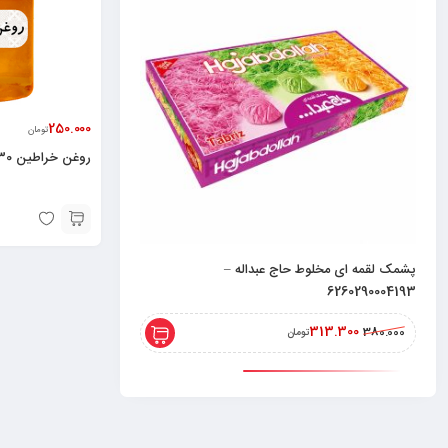
250.000
تومان
روغن خراطین 30 میل
پشمک لقمه ای مخلوط حاج عبداله –
پشمک لقمه ای کاکائویی حا
6260290004179
6260290004193
288.500
313.300
350.000
380.000
تومان
تومان