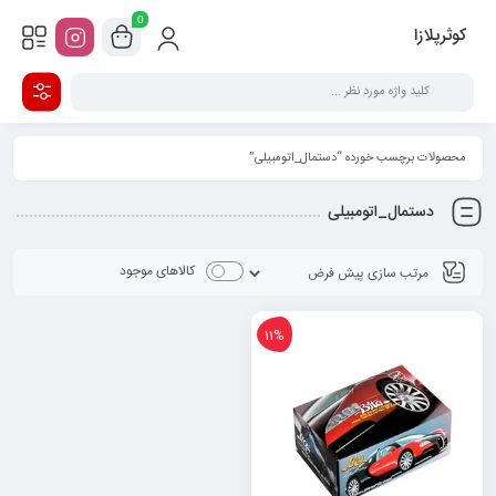
0
کوثرپلازا
محصولات برچسب خورده “دستمال_اتومبیلی”
دستمال_اتومبیلی
کالاهای موجود
11%