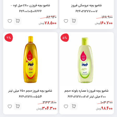
شامپو بچه عروسکی فیروز
شامپو بچه فروزن 280 میل اوه –
6260010508666
6260212770007
82.940
168.900
78.500
160.700
تومان
تومان
9%
5%
شامپو بچه فیروز با عصاره بابونه حجم
شامپو بچه فیروز حجم ۷۵۰ میلی لیتر
200 میلی لیتر 6260212700202
6260212700554
333.800
103.300
304.300
98.400
تومان
تومان