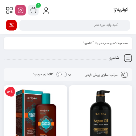
0
کوثرپلازا
محصولات برچسب خورده “شامپو”
شامپو
کالاهای موجود
13%