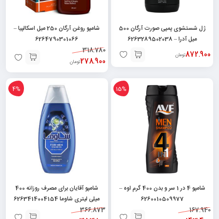
ژل شستشوی پمپی صورت آرگان 500
شامپو روغن آرگان 250 میل اسکالپیا –
میل آدرا – 6263289502038
6264790301066
318.780
872.900
تومان
278.900
تومان
4%
15%
شامپو 4 در 1 سر و بدن 400 گرم اوه –
شامپو آقایان برای مصرف روزانه 400
6260010509977
میلی لیتری شاوما 6263414004154
366.873
167.940