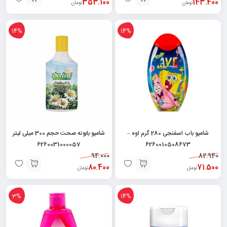
353.100
143.400
تومان
تومان
14%
14%
شامپو باب اسفنجی 280 گرم اوه –
شامپو بابونه صحت حجم 300 میلی لیتر
6260031000057
6260010508673
94.000
82.940
80.400
71.500
تومان
تومان
3%
14%