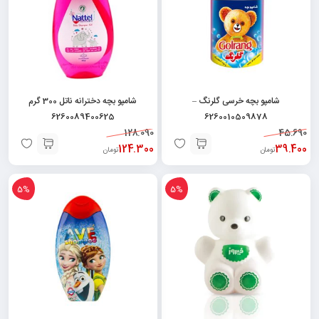
شامپو بچه خرسی گلرنگ –
شامپو بچه دخترانه ناتل 300 گرم
6260089400625
6260010509878
128.090
45.690
124.300
39.400
تومان
تومان
5%
5%