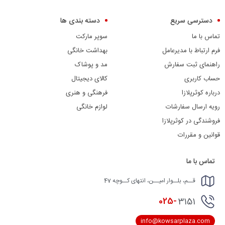
دسترسی سریع
دسته بندی ها
تماس با ما
سوپر مارکت
فرم ارتباط با مدیرعامل
بهداشت خانگی
راهنمای ثبت سفارش
مد و پوشاک
حساب کاربری
کالای دیجیتال
درباره کوثرپلازا
فرهنگی و هنری
رویه ارسال سفارشات
لوازم خانگی
فروشندگی در کوثرپلازا
قوانین و مقررات
تماس با ما
قــم، بلــوار امیــن، انتهای کــوچه 47
025-
3151
info@kowsarplaza.com