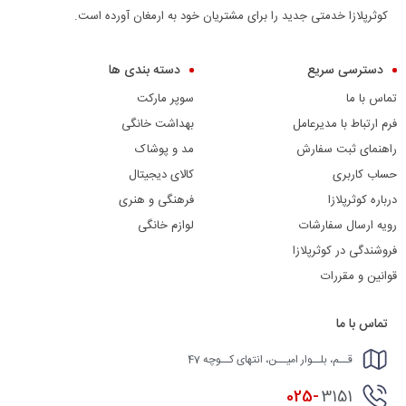
کوثرپلازا خدمتی جدید را برای مشتریان خود به ارمغان آورده است.
دسترسی سریع
دسته بندی ها
تماس با ما
سوپر مارکت
فرم ارتباط با مدیرعامل
بهداشت خانگی
راهنمای ثبت سفارش
مد و پوشاک
حساب کاربری
کالای دیجیتال
درباره کوثرپلازا
فرهنگی و هنری
رویه ارسال سفارشات
لوازم خانگی
فروشندگی در کوثرپلازا
قوانین و مقررات
تماس با ما
قــم، بلــوار امیــن، انتهای کــوچه 47
025-
3151