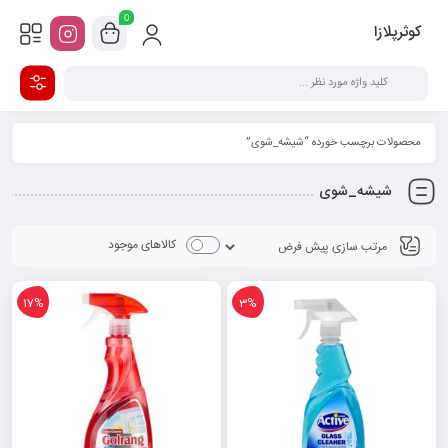
0
کوثرپلازا
محصولات برچسب خورده “شیشه_شوی”
شیشه_شوی
کالاهای موجود
17%
3%