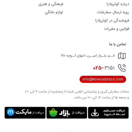
درباره کوثرپلازا
فرهنگی و هنری
رویه ارسال سفارشات
لوازم خانگی
فروشندگی در کوثرپلازا
قوانین و مقررات
تماس با ما
قــم، بلــوار امیــن، انتهای کــوچه 47
025-
3151
info@kowsarplaza.com
ساعات سفارش گیری و پشتیبانی تلفنی شنبه تا پنجشنبه از ساعت 9 الی 20
و جمعه ها از ساعت 16 الی 20 می باشد .