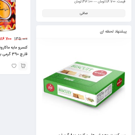
قيمت:
—
116.700تومان
143.100تومان
صافی
پیشنهاد لحظه ای
116.700
135.000
کنسرو مایه ماکارونی
قارچ 390 گرمی بهروز 6261177001694