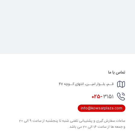
تماس با ما
قــم، بلــوار امیــن، انتهای کــوچه 47
025-
3151
info@kowsarplaza.com
ساعات سفارش گیری و پشتیبانی تلفنی شنبه تا پنجشنبه از ساعت 9 الی 20
و جمعه ها از ساعت 16 الی 20 می باشد .