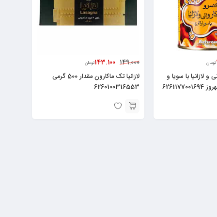
143.100
149.000
تومان
تومان
 و لازانیا با سویا و
لازانیا تک ماکارون مقدار 500 گرمی
6260100316553