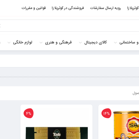
کوثرپلازا
رویه ارسال سفارشات
فروشندگی در کوثرپلازا
قوانین و مقررات
و ساختمانی
کالای دیجیتال
فرهنگی و هنری
لوازم خانگی
غ
4%
14%