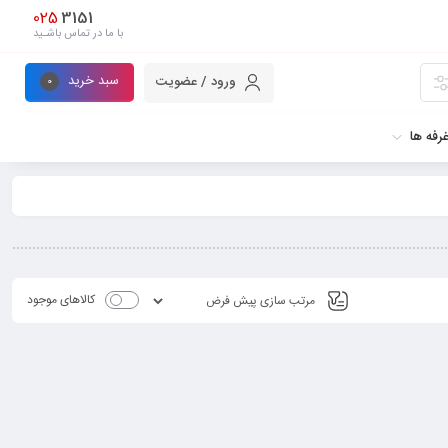
025
3151
با ما در تماس باشـید
سبد خرید
ورود / عضویت
0
رفه ها
کالاهای موجود