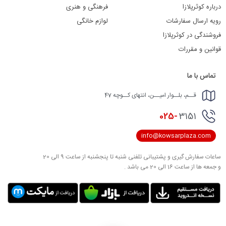
درباره کوثرپلازا
فرهنگی و هنری
رویه ارسال سفارشات
لوازم خانگی
فروشندگی در کوثرپلازا
قوانین و مقررات
تماس با ما
قــم، بلــوار امیــن، انتهای کــوچه 47
025-
3151
info@kowsarplaza.com
ساعات سفارش گیری و پشتیبانی تلفنی شنبه تا پنجشنبه از ساعت 9 الی 20
و جمعه ها از ساعت 16 الی 20 می باشد .