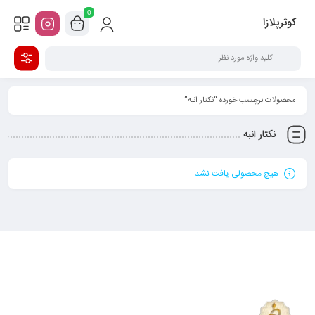
0
کوثرپلازا
محصولات برچسب خورده “نکتار انبه”
نکتار انبه
هیچ محصولی یافت نشد.