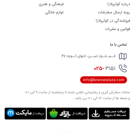
درباره کوثرپلازا
فرهنگی و هنری
رویه ارسال سفارشات
لوازم خانگی
فروشندگی در کوثرپلازا
قوانین و مقررات
تماس با ما
قــم، بلــوار امیــن، انتهای کــوچه 47
025-
3151
info@kowsarplaza.com
ساعات سفارش گیری و پشتیبانی تلفنی شنبه تا پنجشنبه از ساعت 9 الی 20
و جمعه ها از ساعت 16 الی 20 می باشد .