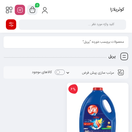
0
کوثرپلازا
محصولات برچسب خورده “پریل”
پریل
کالاهای موجود
6%