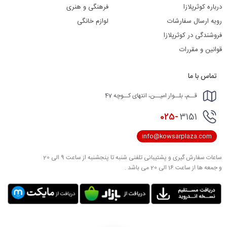
درباره کوثرپلازا
فرهنگی و هنری
رویه ارسال سفارشات
لوازم خانگی
فروشندگی در کوثرپلازا
قوانین و مقررات
تماس با ما
قــم، بلــوار امیــن، انتهای کــوچه 47
025-
3151
info@kowsarplaza.com
ساعات سفارش گیری و پشتیبانی تلفنی شنبه تا پنجشنبه از ساعت 9 الی 20
و جمعه ها از ساعت 16 الی 20 می باشد .