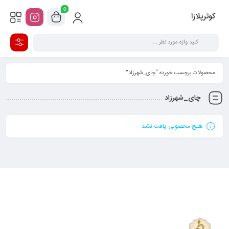
0
کوثرپلازا
محصولات برچسب خورده “چای_شهرزاد”
چای_شهرزاد
هیچ محصولی یافت نشد.