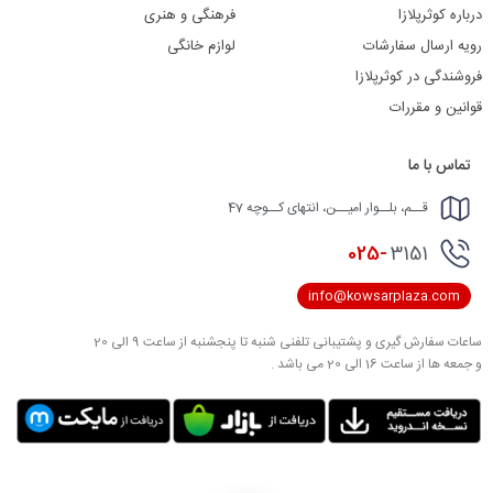
درباره کوثرپلازا
فرهنگی و هنری
رویه ارسال سفارشات
لوازم خانگی
فروشندگی در کوثرپلازا
قوانین و مقررات
تماس با ما
قــم، بلــوار امیــن، انتهای کــوچه 47
025-
3151
info@kowsarplaza.com
ساعات سفارش گیری و پشتیبانی تلفنی شنبه تا پنجشنبه از ساعت 9 الی 20
و جمعه ها از ساعت 16 الی 20 می باشد .