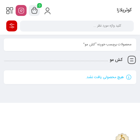
0
کوثرپلازا
محصولات برچسب خورده “کش مو”
کش مو
هیچ محصولی یافت نشد.