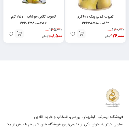
کمپوت گلابی پیک 420گرم
کمپوت گلابی خوشاب – 350 گرم
6260478000757
6263555000862
135.000
130.000
108.500
126.000
تومان
تومان
فروشگاه اینترنتی کوثرپلازا، بررسی، انتخاب و خرید آنلاین
تعاونی کوثر به عنوان یکی از قدیمی‌ترین فروشگاه های شهر قم با بیش از یک