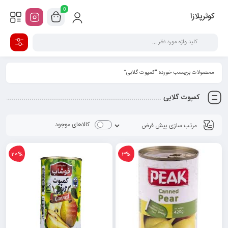
0
کوثرپلازا
محصولات برچسب خورده “کمپوت گلابی”
کمپوت گلابی
کالاهای موجود
20%
3%