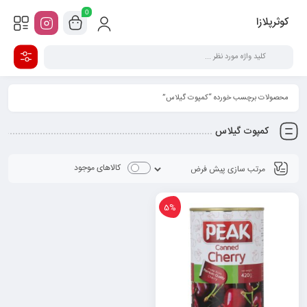
0
کوثرپلازا
محصولات برچسب خورده “کمپوت گیلاس”
کمپوت گیلاس
کالاهای موجود
5%