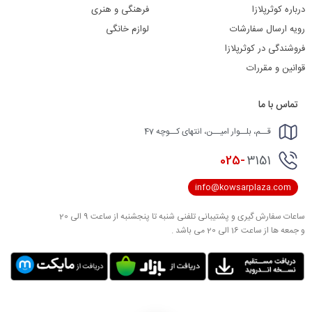
درباره کوثرپلازا
فرهنگی و هنری
رویه ارسال سفارشات
لوازم خانگی
فروشندگی در کوثرپلازا
قوانین و مقررات
تماس با ما
قــم، بلــوار امیــن، انتهای کــوچه 47
025-
3151
info@kowsarplaza.com
ساعات سفارش گیری و پشتیبانی تلفنی شنبه تا پنجشنبه از ساعت 9 الی 20
و جمعه ها از ساعت 16 الی 20 می باشد .