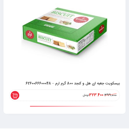
بیسکویت جعبه ای هل و کنجد 800 گرم ارم – 6260066600048
323.400
399.000
تومان