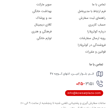
تماس با ما
سوپر مارکت
فرم ارتباط با مدیرعامل
بهداشت خانگی
راهنمای ثبت سفارش
مد و پوشاک
حساب کاربری
کالای دیجیتال
درباره کوثرپلازا
فرهنگی و هنری
رویه ارسال سفارشات
لوازم خانگی
فروشندگی در کوثرپلازا
قوانین و مقررات
تماس با ما
قــم، بلــوار امیــن، انتهای کــوچه 47
025-
3151
info@kowsarplaza.com
ساعات سفارش گیری و پشتیبانی تلفنی شنبه تا پنجشنبه از ساعت 9 الی 20
و جمعه ها از ساعت 16 الی 20 می باشد .