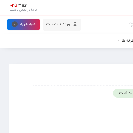
025
3151
با ما در تماس باشـید
سبد خرید
ورود / عضویت
0
رفه ها
ود است