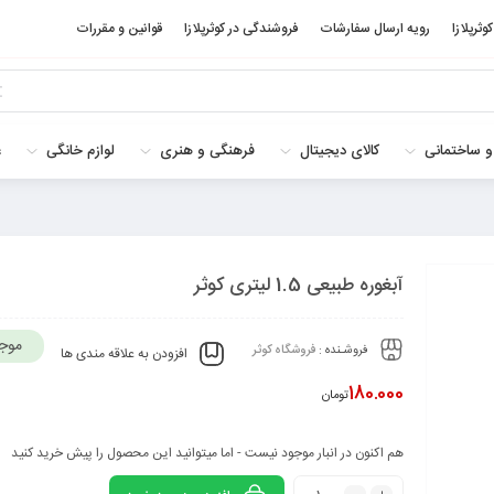
کوثرپلازا
رویه ارسال سفارشات
فروشندگی در کوثرپلازا
قوانین و مقررات
و ساختمانی
کالای دیجیتال
فرهنگی و هنری
لوازم خانگی
غ
آبغوره طبیعی 1.5 لیتری کوثر
موج
فروشـنده :
فروشگاه کوثر
افزودن به علاقه مندی ها
180.000
تومان
هم اکنون در انبار موجود نیست - اما میتوانید این محصول را پیش خرید کنید