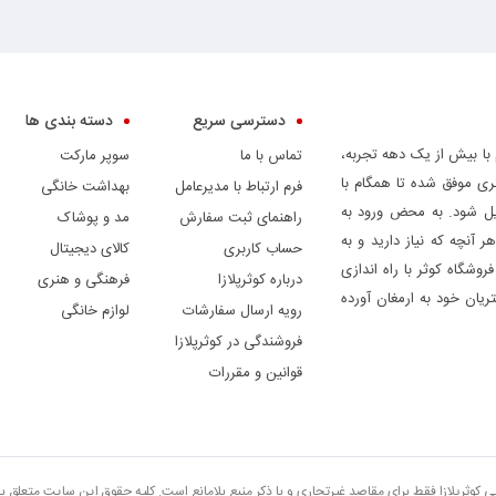
دسترسی سریع
دسته بندی ها
 با بیش از یک دهه تجربه،
تماس با ما
سوپر مارکت
ری موفق شده تا همگام با
فرم ارتباط با مدیرعامل
بهداشت خانگی
دیل شود. به محض ورود به
راهنمای ثبت سفارش
مد و پوشاک
ر آنچه که نیاز دارید و به
حساب کاربری
کالای دیجیتال
وشگاه کوثر با راه اندازی
درباره کوثرپلازا
فرهنگی و هنری
ریان خود به ارمغان آورده
رویه ارسال سفارشات
لوازم خانگی
فروشندگی در کوثرپلازا
قوانین و مقررات
تی کوثرپلازا فقط برای مقاصد غیرتجاری و با ذکر منبع بلامانع است. کلیه حقوق این سایت متعلق 