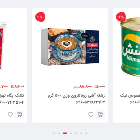
2%
14%
.700
88.800
148.400
91.000
تومان
مخصوص نیک
رشته آشی زرماکارون وزن ۵۰۰ گرم
60007435104
۶۲۶۰۵۳۲۸۲۲۹۴۳