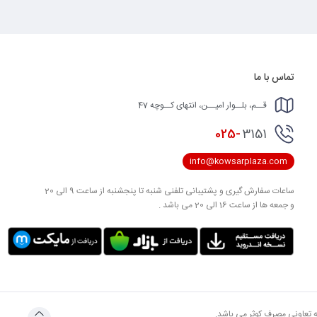
تماس با ما
قــم، بلــوار امیــن، انتهای کــوچه 47
025-
3151
info@kowsarplaza.com
ساعات سفارش گیری و پشتیبانی تلفنی شنبه تا پنجشنبه از ساعت 9 الی 20
و جمعه ها از ساعت 16 الی 20 می باشد .
به تعاونی مصرف کوثر می باشد.