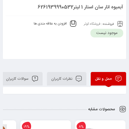
آبمیوه انار سان استار 1 لیتر6261939990532
افزودن به علاقه مندی ها
فروشـنده :
فروشگاه کوثر
موجود نیست
حمل و نقل
نظرات کاربران
سوالات کاربران
محصولات مشابه
19%
8%