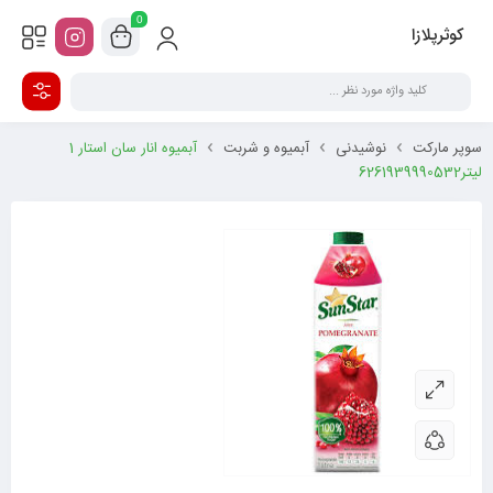
0
کوثرپلازا
سوپر مارکت
نوشیدنی
آبمیوه و شربت
آبمیوه انار سان استار 1
لیتر6261939990532