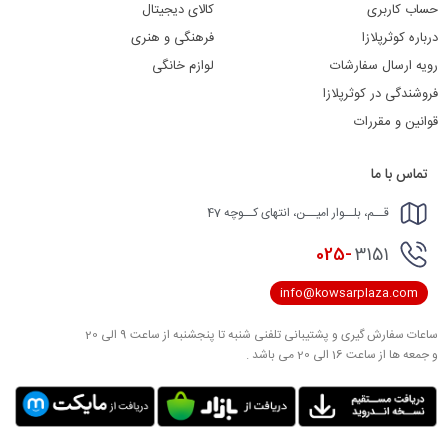
حساب کاربری
کالای دیجیتال
درباره کوثرپلازا
فرهنگی و هنری
رویه ارسال سفارشات
لوازم خانگی
فروشندگی در کوثرپلازا
قوانین و مقررات
تماس با ما
قــم، بلــوار امیــن، انتهای کــوچه 47
025-
3151
info@kowsarplaza.com
ساعات سفارش گیری و پشتیبانی تلفنی شنبه تا پنجشنبه از ساعت 9 الی 20
و جمعه ها از ساعت 16 الی 20 می باشد .