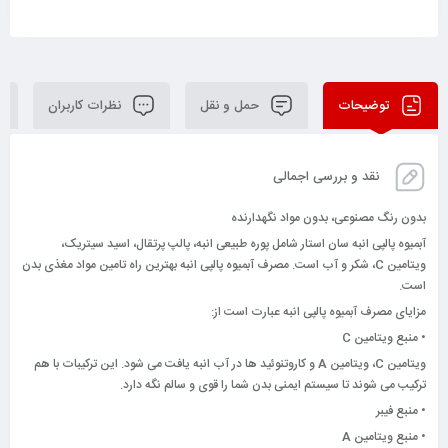
توضیحات
حمل و نقل
نظرات کاربران
نقد و بررسی اجمالی
بدون رنگ مصنوعی، بدون مواد نگهدارنده
آبمیوه پالپی انبه سان استار شامل پوره طبیعی انبه، پالپ پرتقال، اسید سیتریک،
ویتامین C، شکر و آب است. مصرف آبمیوه پالپی انبه بهترین راه تامین مواد مغذی بدن
است.
مزایای مصرف آبمیوه پالپی انبه عبارت است از:
• منبع ویتامین C
ویتامین C، ویتامین A و کاروتنوئید ها در آب انبه یافت می شود. این ترکیبات با هم
ترکیب می شوند تا سیستم ایمنی بدن شما را قوی و سالم نگه دارد.
• منبع فیبر
• منبع ویتامین A