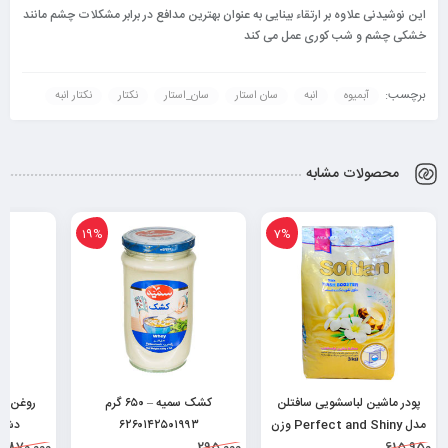
این نوشیدنی علاوه بر ارتقاء بینایی به عنوان بهترین مدافع در برابر مشکلات چشم مانند
خشکی چشم و شب کوری عمل می کند
برچسب:
آبمیوه
انبه
سان استار
سان_استار
نکتار
نکتار انبه
محصولات مشابه
19%
7%
پودر ماشین لباسشویی سافتلن
کشک سمیه – ۶۵۰ گرم
روغن زی
مدل Perfect and Shiny وزن
۶۲۶۰۱۴۲۵۰۱۹۹۳
۳ کیلوگرم 6260010501353
۹۵