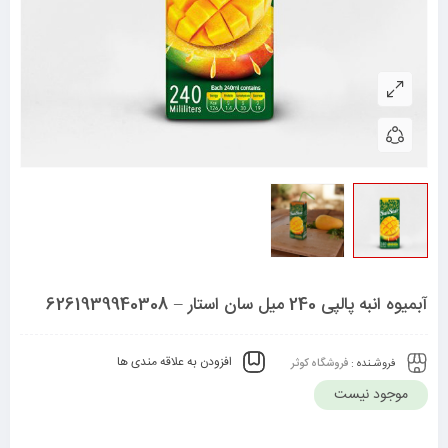
آبمیوه انبه پالپی 240 میل سان استار – 6261939940308
افزودن به علاقه مندی ها
فروشـنده :
فروشگاه کوثر
موجود نیست