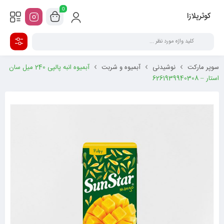
0
کوثرپلازا
سوپر مارکت
نوشیدنی
آبمیوه و شربت
آبمیوه انبه پالپی 240 میل سان
استار – 6261939940308