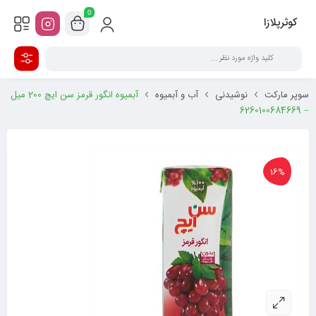
0
کوثرپلازا
سوپر مارکت
نوشیدنی
آب و آبمیوه
آبمیوه انگور قرمز سن ایچ 200 میل
– 6260100684669
16%