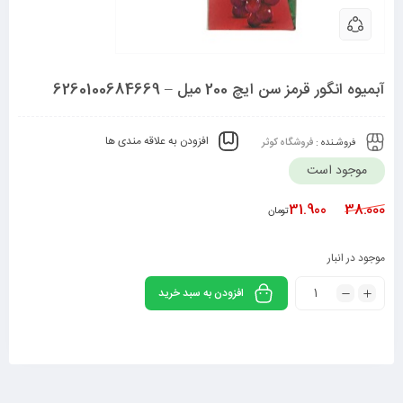
آبمیوه انگور قرمز سن ایچ 200 میل – 6260100684669
افزودن به علاقه مندی ها
فروشـنده :
فروشگاه کوثر
موجود است
31.900
38.000
تومان
موجود در انبار
افزودن به سبد خرید