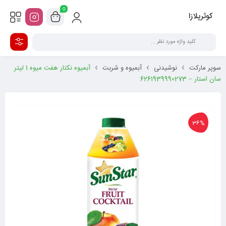
0
کوثرپلازا
سوپر مارکت
نوشیدنی
آبمیوه و شربت
آبمیوه نکتار هفت میوه 1 لیتر
سان استار – 6261939990273
36%