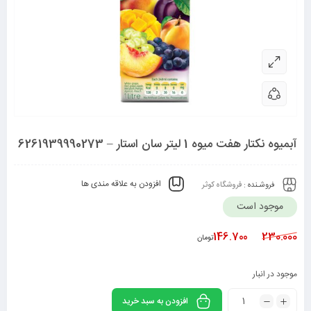
آبمیوه نکتار هفت میوه 1 لیتر سان استار – 6261939990273
افزودن به علاقه مندی ها
فروشـنده :
فروشگاه کوثر
موجود است
146.700
230.000
تومان
موجود در انبار
افزودن به سبد خرید