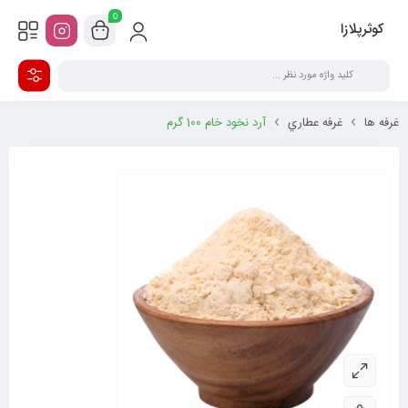
0
کوثرپلازا
غرفه ها
غرفه عطاري
آرد نخود خام 100 گرم