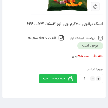
اسنک برانچی 50گرم چی توز 6260053101503
افزودن به علاقه مندی ها
فروشـنده :
فروشگاه کوثر
موجود است
55.000
60.000
تومان
موجود در انبار
افزودن به سبد خرید