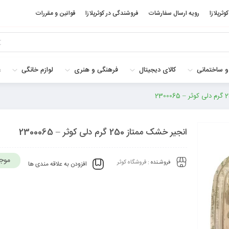
کوثرپلازا
رویه ارسال سفارشات
فروشندگی در کوثرپلازا
قوانین و مقررات
و ساختمانی
کالای دیجیتال
فرهنگی و هنری
لوازم خانگی
غ
انجیر خشک ممتاز 250 گرم دلی کوثر – 2300065
موج
فروشـنده :
فروشگاه کوثر
افزودن به علاقه مندی ها