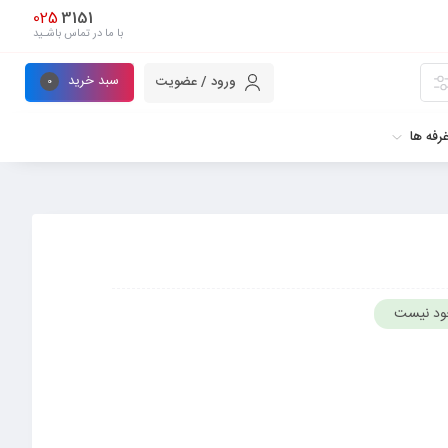
025
3151
با ما در تماس باشـید
سبد خرید
ورود / عضویت
0
رفه ها
ود نیست