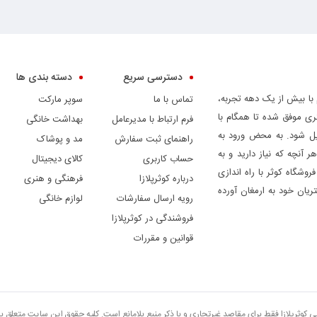
دسترسی سریع
دسته بندی ها
 با بیش از یک دهه تجربه،
تماس با ما
سوپر مارکت
ری موفق شده تا همگام با
فرم ارتباط با مدیرعامل
بهداشت خانگی
دیل شود. به محض ورود به
راهنمای ثبت سفارش
مد و پوشاک
ر آنچه که نیاز دارید و به
حساب کاربری
کالای دیجیتال
وشگاه کوثر با راه اندازی
درباره کوثرپلازا
فرهنگی و هنری
ریان خود به ارمغان آورده
رویه ارسال سفارشات
لوازم خانگی
فروشندگی در کوثرپلازا
قوانین و مقررات
تی کوثرپلازا فقط برای مقاصد غیرتجاری و با ذکر منبع بلامانع است. کلیه حقوق این سایت متعلق 