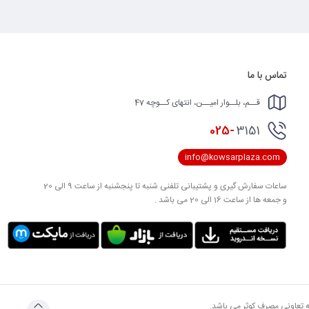
تماس با ما
قــم، بلــوار امیــن، انتهای کــوچه 47
025-
3151
info@kowsarplaza.com
ساعات سفارش گیری و پشتیبانی تلفنی شنبه تا پنجشنبه از ساعت 9 الی 20
و جمعه ها از ساعت 16 الی 20 می باشد .
به تعاونی مصرف کوثر می باشد.