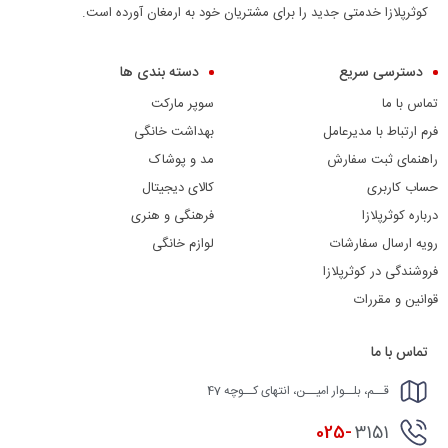
کوثرپلازا خدمتی جدید را برای مشتریان خود به ارمغان آورده است.
دسترسی سریع
دسته بندی ها
تماس با ما
سوپر مارکت
فرم ارتباط با مدیرعامل
بهداشت خانگی
راهنمای ثبت سفارش
مد و پوشاک
حساب کاربری
کالای دیجیتال
درباره کوثرپلازا
فرهنگی و هنری
رویه ارسال سفارشات
لوازم خانگی
فروشندگی در کوثرپلازا
قوانین و مقررات
تماس با ما
قــم، بلــوار امیــن، انتهای کــوچه 47
025-
3151