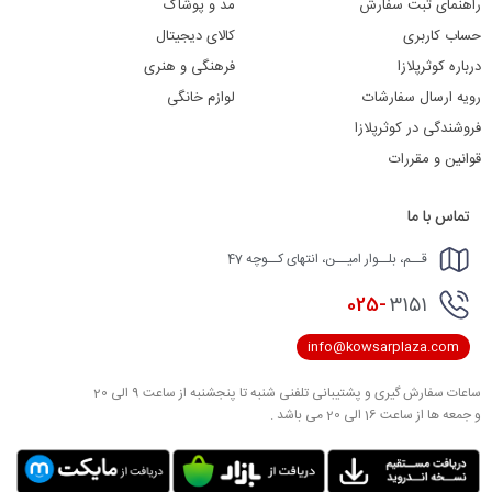
راهنمای ثبت سفارش
مد و پوشاک
حساب کاربری
کالای دیجیتال
درباره کوثرپلازا
فرهنگی و هنری
رویه ارسال سفارشات
لوازم خانگی
فروشندگی در کوثرپلازا
قوانین و مقررات
تماس با ما
قــم، بلــوار امیــن، انتهای کــوچه 47
025-
3151
info@kowsarplaza.com
ساعات سفارش گیری و پشتیبانی تلفنی شنبه تا پنجشنبه از ساعت 9 الی 20
و جمعه ها از ساعت 16 الی 20 می باشد .