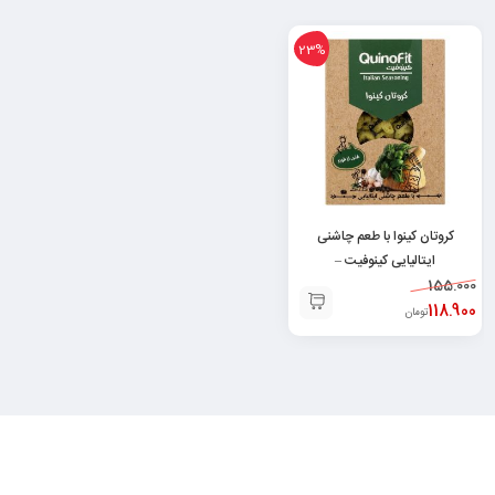
23%
کروتان کینوا با طعم چاشنی
ایتالیایی کینوفیت –
6260000774552
155.000
118.900
تومان