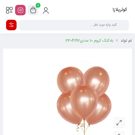
0
کوثرپلازا
تم تولد
بادکنک کروم 10 عددی2304192