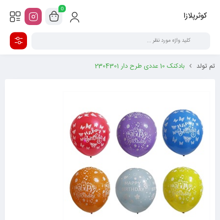
0
کوثرپلازا
تم تولد
بادکنک 10 عددی طرح دار 2304301