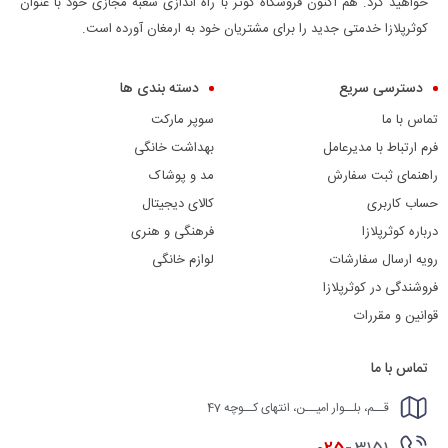
خواهید کرد. هم اکنون فروشگاه کوثر با راه اندازی شعبه مجازی خود با عنوان
کوثرپلازا خدمتی جدید را برای مشتریان خود به ارمغان آورده است.
دسترسی سریع
دسته بندی ها
تماس با ما
سوپر مارکت
فرم ارتباط با مدیرعامل
بهداشت خانگی
راهنمای ثبت سفارش
مد و پوشاک
حساب کاربری
کالای دیجیتال
درباره کوثرپلازا
فرهنگی و هنری
رویه ارسال سفارشات
لوازم خانگی
فروشندگی در کوثرپلازا
قوانین و مقررات
تماس با ما
قــم، بلــوار امیــن، انتهای کــوچه 47