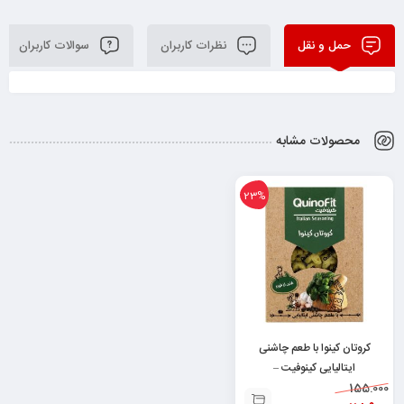
حمل و نقل
نظرات کاربران
سوالات کاربران
محصولات مشابه
23%
کروتان کینوا با طعم چاشنی
ایتالیایی کینوفیت –
6260000774552
155.000