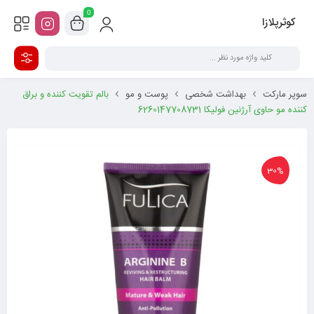
0
کوثرپلازا
سوپر مارکت
بهداشت شخصی
پوست و مو
بالم تقویت کننده و براق
کننده مو حاوی آرژنین فولیکا 6260147708731
30%