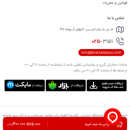
قوانین و مقررات
تماس با ما
قــم، بلــوار امیــن، انتهای کــوچه 47
025-
3151
info@kowsarplaza.com
ساعات سفارش گیری و پشتیبانی تلفنی شنبه تا پنجشنبه از ساعت 9 الی 20
و جمعه ها از ساعت 16 الی 20 می باشد .
استفاده از مطالب فروشگاه اینترنتی کوثرپلازا فقط برای مقاصد غیرتجاری و با ذکر منبع بلامانع
است. کلیه حقوق این سایت متعلق به تعاونی مصرف کوثر می باشد.
400.000
575.000
افزودن به سبد خرید
تومان
طراحی و توسعه توسط
گروه نرم افزای آدلان وب