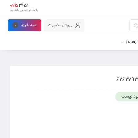
025
3151
با ما در تماس باشـید
سبد خرید
ورود / عضویت
0
رفه ها
ود نیست