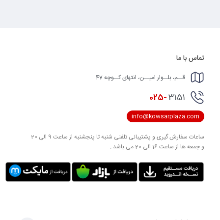
تماس با ما
قــم، بلــوار امیــن، انتهای کــوچه 47
025-
3151
info@kowsarplaza.com
ساعات سفارش گیری و پشتیبانی تلفنی شنبه تا پنجشنبه از ساعت 9 الی 20
و جمعه ها از ساعت 16 الی 20 می باشد .