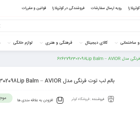
کوثرپلازا
رویه ارسال سفارشات
فروشندگی در کوثرپلازا
قوانین و مقررات
و ساختمانی
کالای دیجیتال
فرهنگی و هنری
لوازم خانگی
غ
6262792302098Lip Balm – 
بالم لب توت فرنگی مدل 6262792302098Lip Balm – AVIOR
موج
فروشـنده :
فروشگاه کوثر
افزودن به علاقه مندی ها