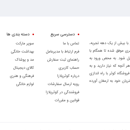
دسترسی سریع
دسته بندی ها
 با بیش از یک دهه تجربه،
تماس با ما
سوپر مارکت
ری موفق شده تا همگام با
فرم ارتباط با مدیرعامل
بهداشت خانگی
دیل شود. به محض ورود به
راهنمای ثبت سفارش
مد و پوشاک
ر آنچه که نیاز دارید و به
حساب کاربری
کالای دیجیتال
وشگاه کوثر با راه اندازی
درباره کوثرپلازا
فرهنگی و هنری
ریان خود به ارمغان آورده
رویه ارسال سفارشات
لوازم خانگی
فروشندگی در کوثرپلازا
قوانین و مقررات