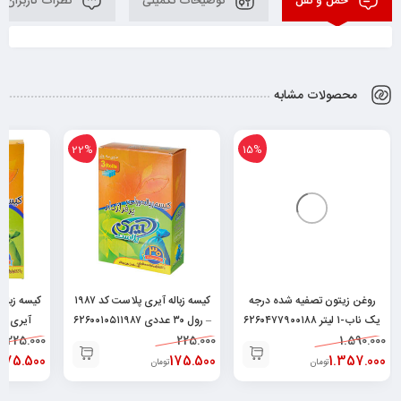
حمل و نقل
توضیحات تکمیلی
نظرات کاربران
محصولات مشابه
22%
15%
روغن زیتون تصفیه شده درجه
کیسه زباله آیری پلاست کد ۱۹۸۷
یک ناب-۱ لیتر ۶۲۶۰۴۷۷۹۰۰۱۸۸
– رول ۳۰ عددی ۶۲۶۰۰۱۰۵۱۱۹۸۷
آیری پلاس ۱۱۹۹۴
225.000
225.000
1.590.000
175.500
175.500
1.357.000
تومان
تومان