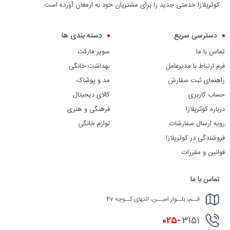
کوثرپلازا خدمتی جدید را برای مشتریان خود به ارمغان آورده است.
دسترسی سریع
دسته بندی ها
تماس با ما
سوپر مارکت
فرم ارتباط با مدیرعامل
بهداشت خانگی
راهنمای ثبت سفارش
مد و پوشاک
حساب کاربری
کالای دیجیتال
درباره کوثرپلازا
فرهنگی و هنری
رویه ارسال سفارشات
لوازم خانگی
فروشندگی در کوثرپلازا
قوانین و مقررات
تماس با ما
قــم، بلــوار امیــن، انتهای کــوچه 47
025-
3151