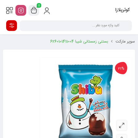
0
کوثرپلازا
سوپر مارکت
بستنی زمستانی شیبا 6260101411004
21%