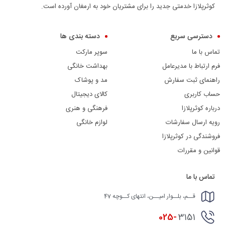
کوثرپلازا خدمتی جدید را برای مشتریان خود به ارمغان آورده است.
دسترسی سریع
دسته بندی ها
تماس با ما
سوپر مارکت
فرم ارتباط با مدیرعامل
بهداشت خانگی
راهنمای ثبت سفارش
مد و پوشاک
حساب کاربری
کالای دیجیتال
درباره کوثرپلازا
فرهنگی و هنری
رویه ارسال سفارشات
لوازم خانگی
فروشندگی در کوثرپلازا
قوانین و مقررات
تماس با ما
قــم، بلــوار امیــن، انتهای کــوچه 47
025-
3151