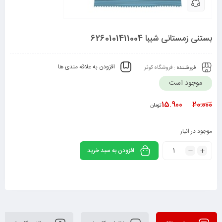
بستنی زمستانی شیبا 6260101411004
افزودن به علاقه مندی ها
فروشـنده :
فروشگاه کوثر
موجود است
15.900
20.000
تومان
موجود در انبار
افزودن به سبد خرید