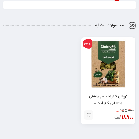
محصولات مشابه
23%
کروتان کینوا با طعم چاشنی
ایتالیایی کینوفیت –
6260000774552
155.000
118.900
تومان