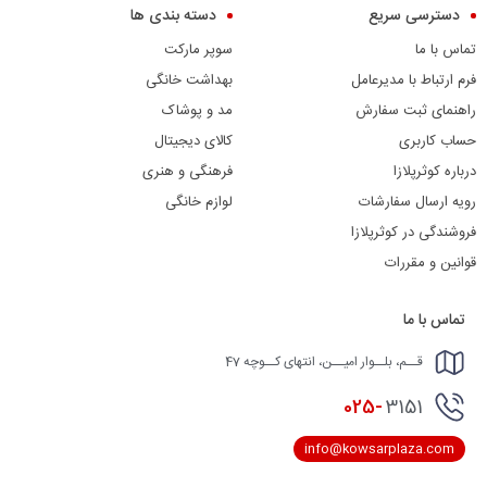
دسترسی سریع
دسته بندی ها
تماس با ما
سوپر مارکت
فرم ارتباط با مدیرعامل
بهداشت خانگی
راهنمای ثبت سفارش
مد و پوشاک
حساب کاربری
کالای دیجیتال
درباره کوثرپلازا
فرهنگی و هنری
رویه ارسال سفارشات
لوازم خانگی
فروشندگی در کوثرپلازا
قوانین و مقررات
تماس با ما
قــم، بلــوار امیــن، انتهای کــوچه 47
025-
3151
info@kowsarplaza.com