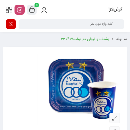
0
کوثرپلازا
تم تولد
بشقاب و لیوان تم تولد2304170