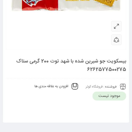
بیسکویت جو شیرین شده با شهد توت 200 گرمی ستاک
6262577500275
افزودن به علاقه مندی ها
فروشـنده :
فروشگاه کوثر
موجود نیست