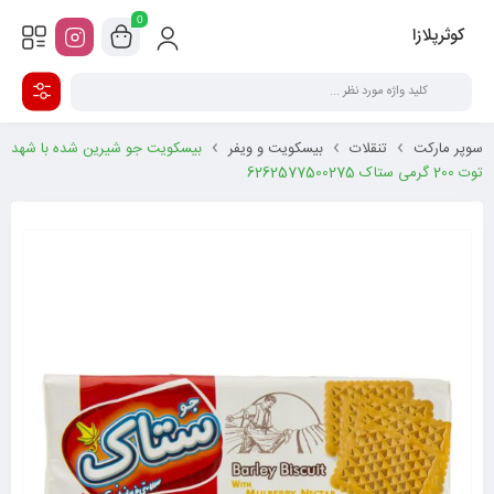
0
کوثرپلازا
سوپر مارکت
تنقلات
بیسکویت و ویفر
بیسکویت جو شیرین شده با شهد
توت 200 گرمی ستاک 6262577500275