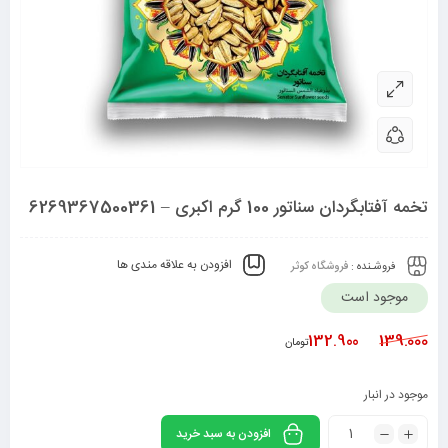
تخمه آفتابگردان سناتور 100 گرم اکبری – 6269367500361
افزودن به علاقه مندی ها
فروشـنده :
فروشگاه کوثر
موجود است
132.900
139.000
تومان
موجود در انبار
افزودن به سبد خرید