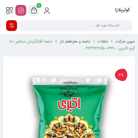
0
کوثرپلازا
سوپر مارکت
تنقلات
تخمه و مغزطعم دار
تخمه آفتابگردان سناتور 100
گرم اکبری – 6269367500361
4%