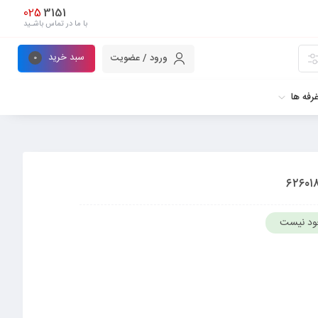
025
3151
با ما در تماس باشـید
سبد خرید
ورود / عضویت
0
رفه ها
ود نیست