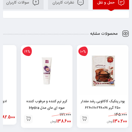
حمل و نقل
نظرات کاربران
سوالات کاربران
محصولات مشابه
19%
10%
پودر پنکیک کاکائویی رشد مقدار
کرم نرم کننده و مرطوب کننده
۲۵۰ گرم ۶۲۶۰۱۷۰۲۴۸۰۶۸
میوه ای مای مدل Hydra
145.000
171.000
Touch حجم ۷۵ میلی
82.500
تو
130.200
لیتر۶۲۶۰۴۸۲۵۲۱۳۷۸
138.600
تومان
تومان