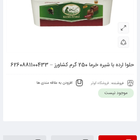
حلوا ارده با شیره خرما 250 گرم کشاورز – 6260881100433
افزودن به علاقه مندی ها
فروشـنده :
فروشگاه کوثر
موجود نیست