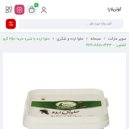
0
کوثرپلازا
سوپر مارکت
صبحانه
حلوا ارده و شکری
حلوا ارده با شیره خرما 250 گرم
کشاورز – 6260881100433