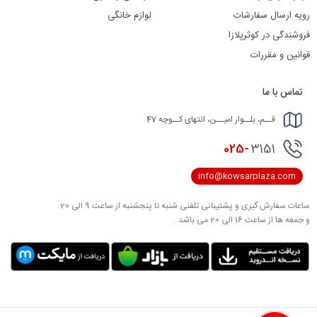
رویه ارسال سفارشات
لوازم خانگی
فروشندگی در کوثرپلازا
قوانین و مقررات
تماس با ما
قــم، بلــوار امیــن، انتهای کــوچه 47
025-
3151
info@kowsarplaza.com
ساعات سفارش گیری و پشتیبانی تلفنی شنبه تا پنجشنبه از ساعت 9 الی 20
و جمعه ها از ساعت 16 الی 20 می باشد .