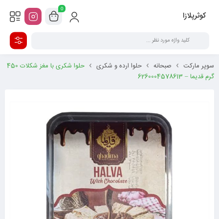
0
کوثرپلازا
سوپر مارکت
صبحانه
حلوا ارده و شکری
حلوا شکری با مغز شکلات 450
گرم قدیما – 6260004578613