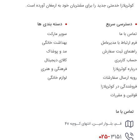
کوثرپلازا خدمتی جدید را برای مشتریان خود به ارمغان آورده است.
دسترسی سریع
دسته بندی ها
تماس با ما
سوپر مارکت
فرم ارتباط با مدیرعامل
بهداشت خانگی
راهنمای ثبت سفارش
مد و پوشاک
حساب کاربری
کالای دیجیتال
درباره کوثرپلازا
فرهنگی و هنری
رویه ارسال سفارشات
لوازم خانگی
فروشندگی در کوثرپلازا
قوانین و مقررات
تماس با ما
قــم، بلــوار امیــن، انتهای کــوچه 47
025-
3151