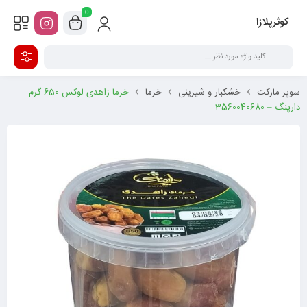
0
کوثرپلازا
سوپر مارکت
خشکبار و شیرینی
خرما
خرما زاهدی لوکس 650 گرم
دارپنگ – 3560040680