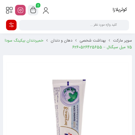
0
کوثرپلازا
سوپر مارکت
بهداشت شخصی
دهان و دندان
خمیردندان بیکینگ سودا
75 میل سیگنال – 6260526425655