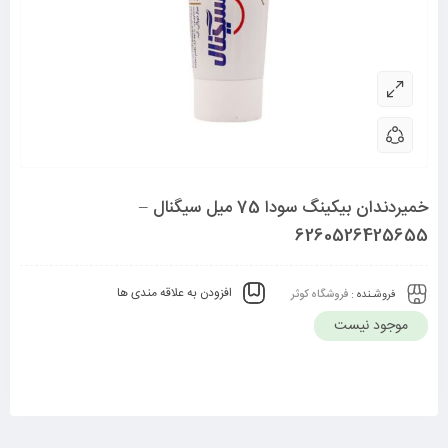
خمیردندان بیکینگ سودا 75 میل سیگنال –
6260526425655
افزودن به علاقه مندی ها
فروشـنده :
فروشگاه کوثر
موجود نیست