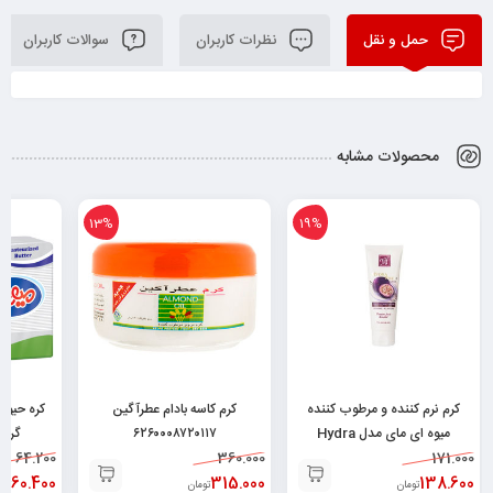
حمل و نقل
نظرات کاربران
سوالات کاربران
محصولات مشابه
13%
19%
کرم نرم کننده و مرطوب کننده
کرم کاسه بادام عطرآگین
میوه ای مای مدل Hydra
۶۲۶۰۰۰۸۷۲۰۱۱۷
گرم ۶۲۶۰۱۷۶۸۰۲۹۲۹
171.000
Touch حجم ۷۵ میلی
360.000
64.200
لیتر۶۲۶۰۴۸۲۵۲۱۳۷۸
138.600
315.000
60.400
تومان
تومان
توم