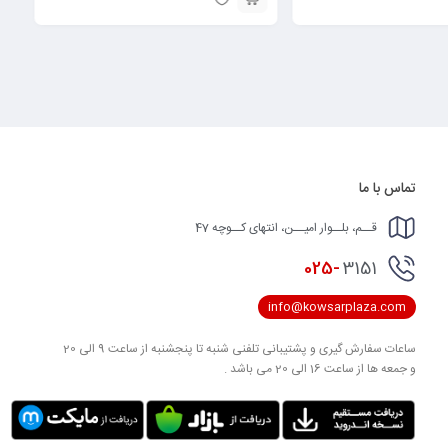
تماس با ما
قــم، بلــوار امیــن، انتهای کــوچه 47
025-
3151
info@kowsarplaza.com
ساعات سفارش گیری و پشتیبانی تلفنی شنبه تا پنجشنبه از ساعت 9 الی 20
و جمعه ها از ساعت 16 الی 20 می باشد .