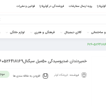
کوثرپلازا
رویه ارسال سفارشات
فروشندگی در کوثرپلازا
قوانین و مقررات
و ساختمانی
کالای دیجیتال
فرهنگی و هنری
لوازم خانگی
غ
خمیردندان ضدپوسیدگی 50میل سیگنال6260526418169
موج
فروشـنده :
فروشگاه کوثر
افزودن به علاقه مندی ها