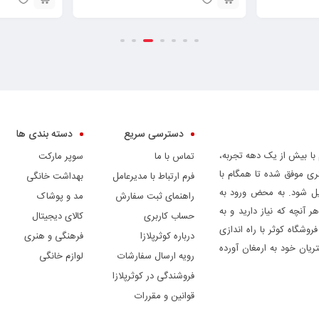
دسترسی سریع
دسته بندی ها
 با بیش از یک دهه تجربه،
تماس با ما
سوپر مارکت
ری موفق شده تا همگام با
فرم ارتباط با مدیرعامل
بهداشت خانگی
دیل شود. به محض ورود به
راهنمای ثبت سفارش
مد و پوشاک
ر آنچه که نیاز دارید و به
حساب کاربری
کالای دیجیتال
وشگاه کوثر با راه اندازی
درباره کوثرپلازا
فرهنگی و هنری
ریان خود به ارمغان آورده
رویه ارسال سفارشات
لوازم خانگی
فروشندگی در کوثرپلازا
قوانین و مقررات