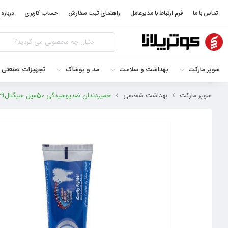
تماس با ما
فرم ارتباط با مدیرعامل
راهنمای ثبت سفارش
حساب کاربری
درباره 
سوپر مارکت
بهداشت و سلامت
مد و پوشاک
تجهیزات صنعتی 
سوپر مارکت
بهداشت شخصی
خمیردندان ضدپوسیدگی 50میل سیگنال6260526418169