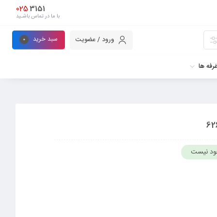
025
3151
با ما در تماس باشـید
سبد خرید
ورود / عضویت
0
رفه ها
ود نیست