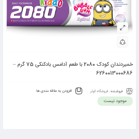
خمیردندان کودک 2080 با طعم آدامس بادکنکی 75 گرم –
6260013000686
افزودن به علاقه مندی ها
فروشـنده :
فروشگاه کوثر
موجود نیست