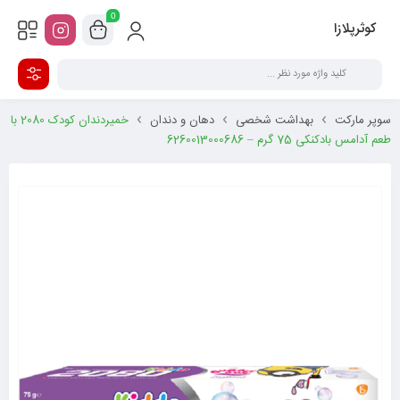
0
کوثرپلازا
سوپر مارکت
بهداشت شخصی
دهان و دندان
خمیردندان کودک 2080 با
طعم آدامس بادکنکی 75 گرم – 6260013000686