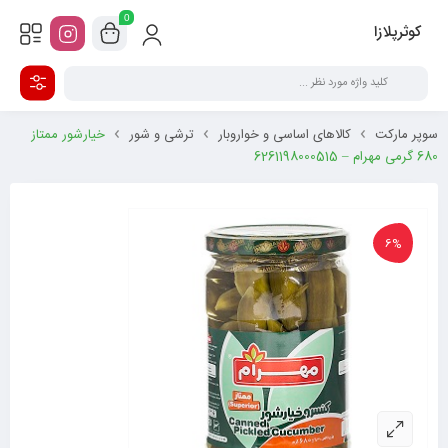
0
کوثرپلازا
سوپر مارکت
کالاهای اساسی و خواروبار
ترشی و شور
خیار‌شور ممتاز
680 گرمی مهرام – 6261198000515
6%