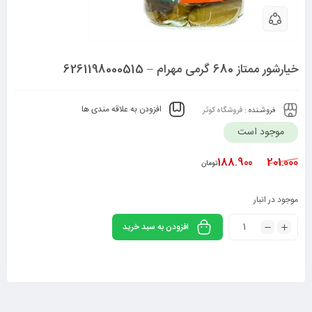
خیار‌شور ممتاز 680 گرمی مهرام – 6261198000515
افزودن به علاقه مندی ها
فروشـنده :
فروشگاه کوثر
موجود است
188.900
201.000
تومان
موجود در انبار
افزودن به سبد خرید