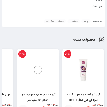
تعداد
دو عدد
برچسب:
پاپیا
دستمال
دستمال حوله ای
محصولات مشابه
23%
19%
کرم نرم کننده و مرطوب کننده
کرم دست و صورت جوجوبا مای
پودر ماش
میوه ای مای مدل Hydra
حجم ۵۰ میلی لیتر
171.000
Touch حجم ۷۵ میلی
139.200
۶۲۶۰۴۸۲۵۲۰۰۲۹
107.880
19