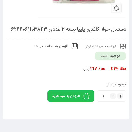
دستمال حوله کاغذی پاپیا بسته 2 عددی 6266061103843
افزودن به علاقه مندی ها
فروشـنده :
فروشگاه کوثر
موجود است
217.600
224.000
تومان
موجود در انبار
افزودن به سبد خرید