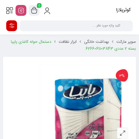
0
کوثرپلازا
سوپر مارکت
بهداشت خانگی
ابزار نظافت
دستمال حوله کاغذی پاپیا
بسته 2 عددی 6266061103843
3%