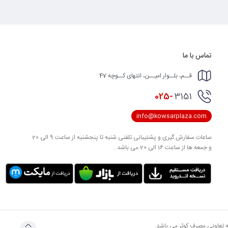
تماس با ما
قــم، بلــوار امیــن، انتهای کــوچه 47
025-
3151
info@kowsarplaza.com
ساعات سفارش گیری و پشتیبانی تلفنی شنبه تا پنجشنبه از ساعت 9 الی 20
و جمعه ها از ساعت 16 الی 20 می باشد .
به تعاونی مصرف کوثر می باشد.