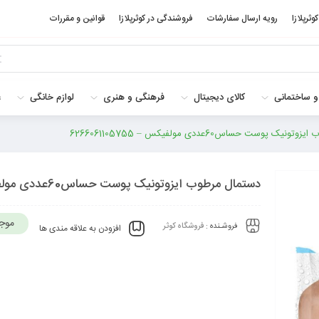
کوثرپلازا
رویه ارسال سفارشات
فروشندگی در کوثرپلازا
قوانین و مقررات
و ساختمانی
کالای دیجیتال
فرهنگی و هنری
لوازم خانگی
غ
ک پوست حساس60عددی مولفیکس – 6266061105755
دستمال مرطوب ایزوتونیک پوست حساس60عددی مولفیکس – 6266061105755
موج
فروشـنده :
فروشگاه کوثر
افزودن به علاقه مندی ها