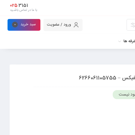
025
3151
با ما در تماس باشـید
سبد خرید
ورود / عضویت
0
رفه ها
ود نیست