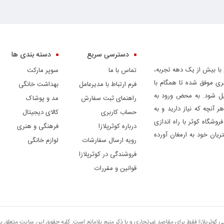
دسترسی سریع
دسته بندی ها
 با بیش از یک دهه تجربه،
تماس با ما
سوپر مارکت
ری موفق شده تا همگام با
فرم ارتباط با مدیرعامل
بهداشت خانگی
دیل شود. به محض ورود به
راهنمای ثبت سفارش
مد و پوشاک
ر آنچه که نیاز دارید و به
حساب کاربری
کالای دیجیتال
وشگاه کوثر با راه اندازی
درباره کوثرپلازا
فرهنگی و هنری
ریان خود به ارمغان آورده
رویه ارسال سفارشات
لوازم خانگی
فروشندگی در کوثرپلازا
قوانین و مقررات
تی کوثرپلازا فقط برای مقاصد غیرتجاری و با ذکر منبع بلامانع است. کلیه حقوق این سایت متعلق 